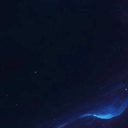
新闻资讯 & 视
🏀 CBA 联赛
🎮 英雄联盟 LPL
🎮 CS:GO Major
深度分析：夏窗转会窗口
鱼？
战术复盘：如何破解现代