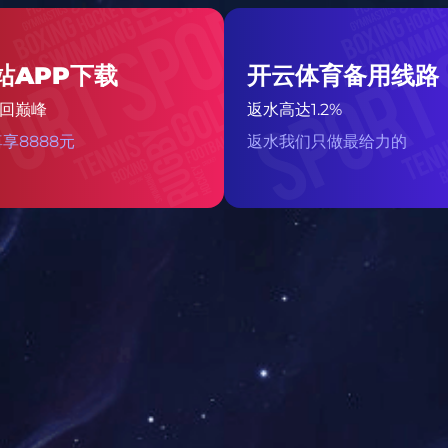
12'
NBA 常规赛
- 0
88 -
曼城
金州勇士
洛
92
🔴 直播中
预计结束 09:00