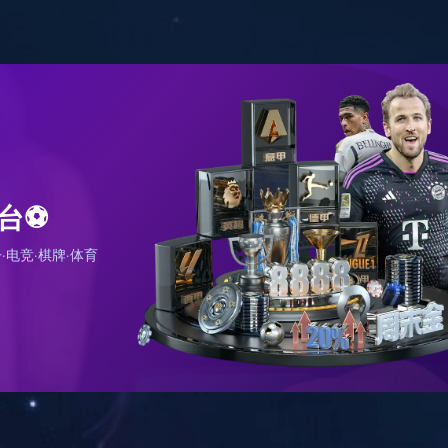
首页
正在直播
实时比分
体育新闻
数据中心
球迷社区
- 105 勇士 [完赛]
西甲: 皇马 0 - 0 巴萨 [进行中 65']
欧冠:
闪电比分 · 数据中枢
秒级更新进球，掌握每一秒的竞技激情