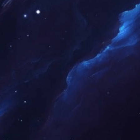
频集锦
即将关闭，谁是最后的大
精彩集锦：欧冠决赛绝杀时刻，全场沸
足球的高位逼抢？
球员数据：本赛季射手榜前五名表现综