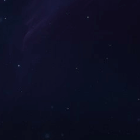
球员
场次
进球/积分
状态
德里
24
58
W W W
24
55
W W D
24
52
W D W
比分网