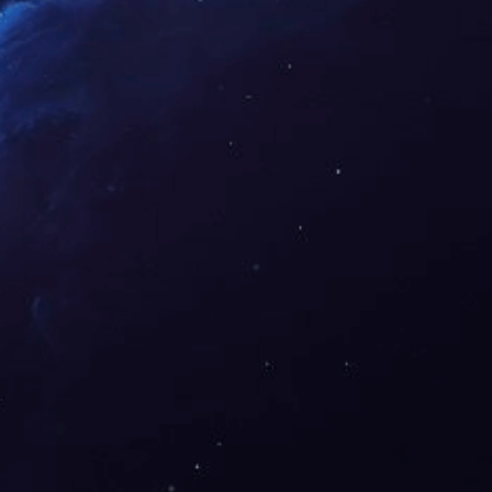
皇马
曼城
腾！
述